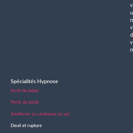
v
u
m
v
d
v
Spécialités Hypnose
Arrêt du tabac
Perte de poids
Améliorer sa confiance en soi
Deuil et rupture