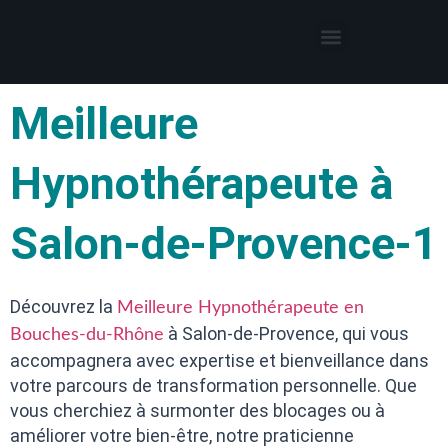
Thérapies par l’hypnose
Hypnothérapeute autour de moi
Meilleure
Hypnothérapeute à
Salon-de-Provence-1
Découvrez la
Meilleure Hypnothérapeute en
à Salon-de-Provence, qui vous
Bouches-du-Rhône
accompagnera avec expertise et bienveillance dans
votre parcours de transformation personnelle. Que
vous cherchiez à surmonter des blocages ou à
améliorer votre bien-être, notre praticienne