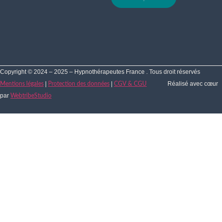
Copyright © 2024 – 2025 – Hypnothérapeutes France . Tous droit réservés
|
|
Réalisé avec cœur
Mentions légales
Protection des données
CGV & CGU
par
WebtribeStudio