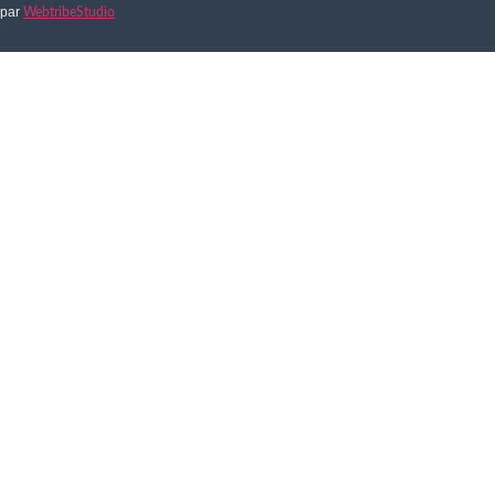
par
WebtribeStudio