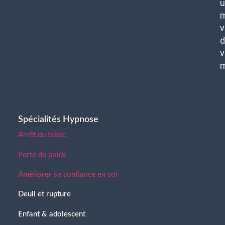
u
m
v
d
v
Spécialités Hypnose
Arrêt du tabac
Perte de poids
Améliorer sa confiance en soi
Deuil et rupture
Enfant & adolescent