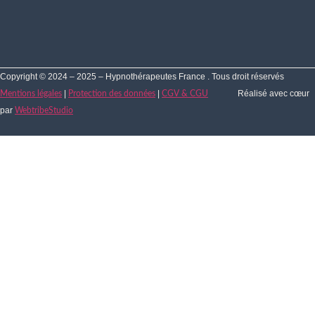
Copyright © 2024 – 2025 – Hypnothérapeutes France . Tous droit réservés
|
|
Réalisé avec cœur
Mentions légales
Protection des données
CGV & CGU
par
WebtribeStudio