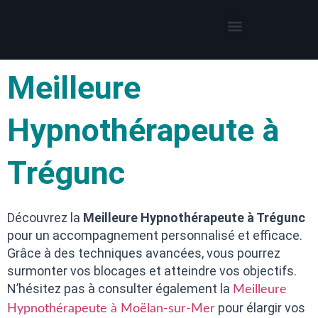
Thérapies par l’hypnose
Hypnothérapeute autour de moi
Meilleure
Hypnothérapeute à
Trégunc
Découvrez la
Meilleure Hypnothérapeute à Trégunc
pour un accompagnement personnalisé et efficace.
Grâce à des techniques avancées, vous pourrez
surmonter vos blocages et atteindre vos objectifs.
N’hésitez pas à consulter également la
Meilleure
pour élargir vos
Hypnothérapeute à Moëlan-sur-Mer