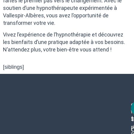
faites le premier pas vers le changement. Avec le
soutien d’une hypnothérapeute expérimentée à
Vallespir-Albères, vous avez l’opportunité de
transformer votre vie.
Vivez l’expérience de l’hypnothérapie et découvrez
les bienfaits d’une pratique adaptée à vos besoins.
N’attendez plus, votre bien-être vous attend !
[siblings]
c
f
3
p