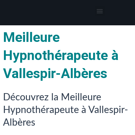
Thérapies par l’hypnose
Hypnothérapeute autour de moi
Meilleure
Hypnothérapeute à
Vallespir-Albères
Découvrez la Meilleure
Hypnothérapeute à Vallespir-
Albères