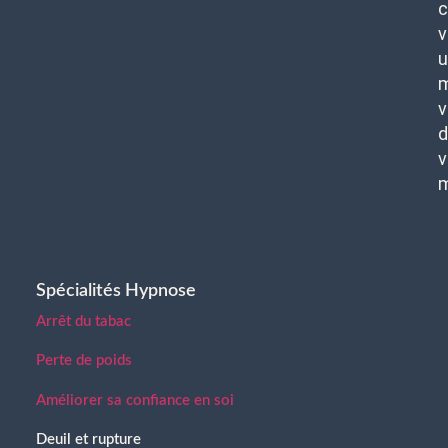
c
v
u
m
v
d
v
Spécialités Hypnose
Arrêt du tabac
Perte de poids
Améliorer sa confiance en soi
Deuil et rupture