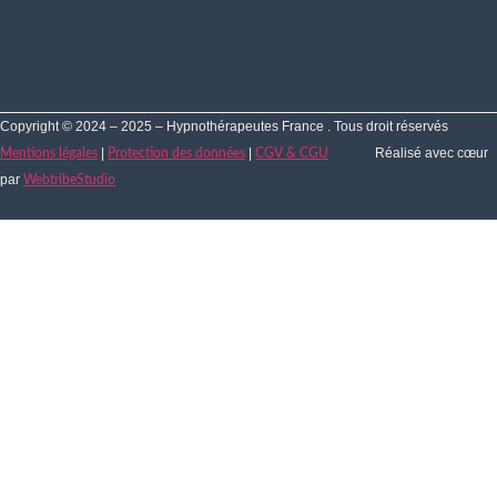
Copyright © 2024 – 2025 – Hypnothérapeutes France . Tous droit réservés
|
|
Réalisé avec cœur
Mentions légales
Protection des données
CGV & CGU
par
WebtribeStudio