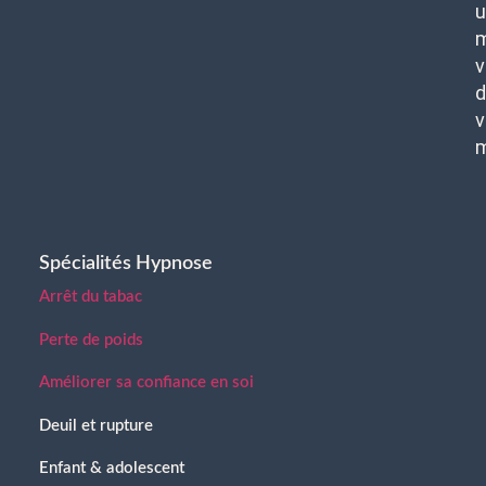
u
m
v
d
v
Spécialités Hypnose
Arrêt du tabac
Perte de poids
Améliorer sa confiance en soi
Deuil et rupture
Enfant & adolescent