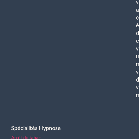
v
c
é
d
c
v
u
m
v
d
v
Spécialités Hypnose
Arrêt du tabac