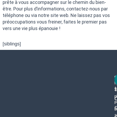
prête à vous accompagner sur le chemin du bien-
être. Pour plus d’informations, contactez-nous par
téléphone ou via notre site web. Ne laissez pas vos
préoccupations vous freiner, faites le premier pas
vers une vie plus épanouie !
[siblings]
c
f
3
p
P
B
3