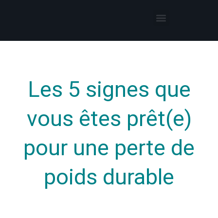
Thérapies par l’hypnose
Hypnothérapeute autour de moi
Les 5 signes que
vous êtes prêt(e)
pour une perte de
poids durable