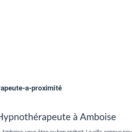
apeute-a-proximité
 Hypnothérapeute à Amboise
 Amboise, vous êtes au bon endroit. La ville, connue pou