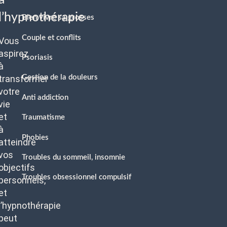
l’hypnothérapie
Bien vivre sa grosses
Couple et conflits
Vous
aspirez
Psoriasis
à
transformer
Gestion de la douleurs
votre
Anti addiction
vie
et
Traumatisme
à
Phobies
atteindre
vos
Troubles du sommeil, insomnie
objectifs
Troubles obsessionnel compulsif
personnels,
et
l’hypnothérapie
peut