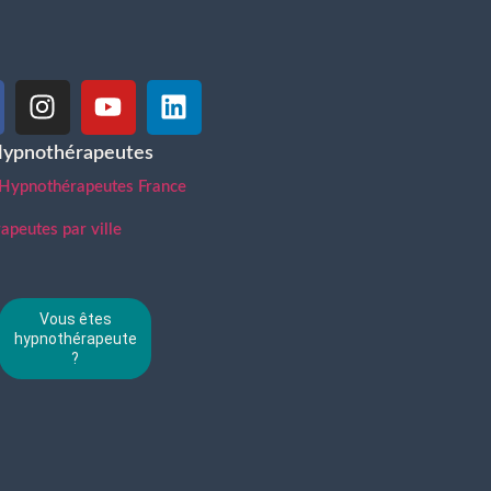
Hypnothérapeutes
 Hypnothérapeutes France
peutes par ville
Vous êtes
hypnothérapeute
?