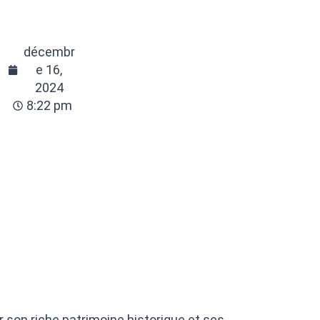
décembr
e 16,
2024
8:22 pm
r son riche patrimoine historique et ses