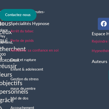
contact@hypnotherapeutes-
À
Contactez-nous
france.com
tous
Spécialités Hypnose
30
place
ceux
Arrêt du tabac
Espace 
Pey
qui
Perte de poids
Rejoindre
Berland,
cherchent
33
Améliorer sa confiance en soi
Hypnothéra
000
à
Deuil et rupture
BORDEAUX
Auteurs
réussir
Enfant & adolescent
leurs
Gestion du stress
objectifs
maux de ventre
personnels
Mal de dos
grâce
à
Accouchement