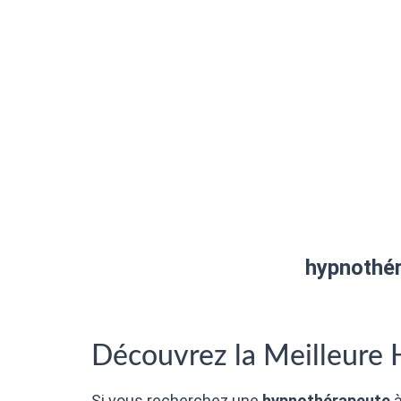
hypnothér
Découvrez la Meilleure
Si vous recherchez une
hypnothérapeute
à