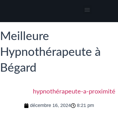
Thérapies par l’hypnose
Hypnothérapeute autour de moi
Meilleure
Hypnothérapeute à
Bégard
hypnothérapeute-a-proximité
décembre 16, 2024
8:21 pm