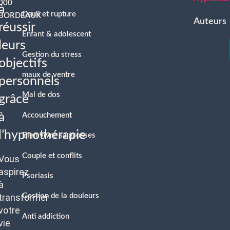
000
à
Deuil et rupture
BORDEAUX
Auteurs
réussir
Enfant & adolescent
leurs
Gestion du stress
objectifs
maux de ventre
personnels
Mal de dos
grâce
à
Accouchement
l’hypnothérapie
Bien vivre sa grosses
Couple et conflits
Vous
aspirez
Psoriasis
à
transformer
Gestion de la douleurs
votre
Anti addiction
vie