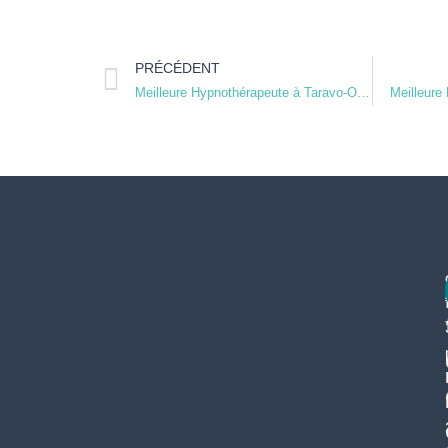
PRÉCÉDENT
Meilleure Hypnothérapeute à Taravo-Ornano
Meilleure