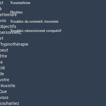
et
Traumatisme
à
Phobies
atteindre
vos
Troubles du sommeil, insomnie
objectifs
Troubles obsessionnel compulsif
personnels,
et
l’hypnothérapie
peut
être
la
clé
de
votre
réussite.
Que
vous
souhaitiez