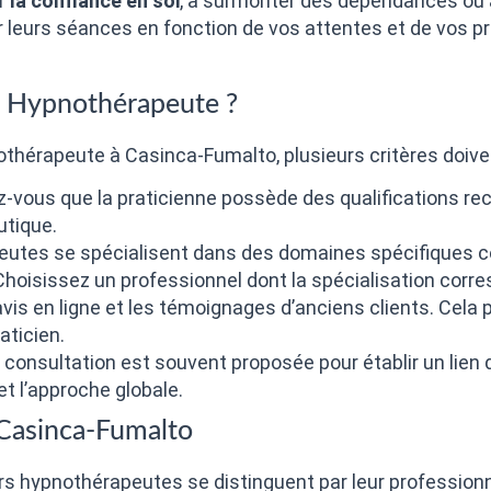
 la confiance en soi
, à surmonter des dépendances ou à 
leurs séances en fonction de vos attentes et de vos pr
e Hypnothérapeute ?
thérapeute à Casinca-Fumalto, plusieurs critères doiven
z-vous que la praticienne possède des qualifications re
utique.
eutes se spécialisent dans des domaines spécifiques c
Choisissez un professionnel dont la spécialisation corr
avis en ligne et les témoignages d’anciens clients. Cela 
aticien.
 consultation est souvent proposée pour établir un lien 
t l’approche globale.
Casinca-Fumalto
rs hypnothérapeutes se distinguent par leur professionna