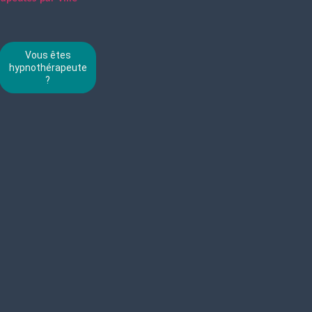
Vous êtes
hypnothérapeute
?