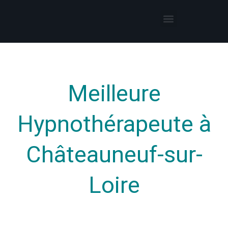
Thérapies par l’hypnose
Hypnothérapeute autour de moi
Meilleure
Hypnothérapeute à
Châteauneuf-sur-
Loire