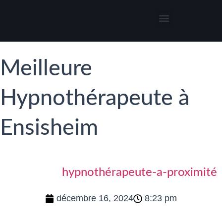
Thérapies par l’hypnose
Hypnothérapeute autour de moi
Meilleure
Hypnothérapeute à
Ensisheim
hypnothérapeute-a-proximité
décembre 16, 2024
8:23 pm