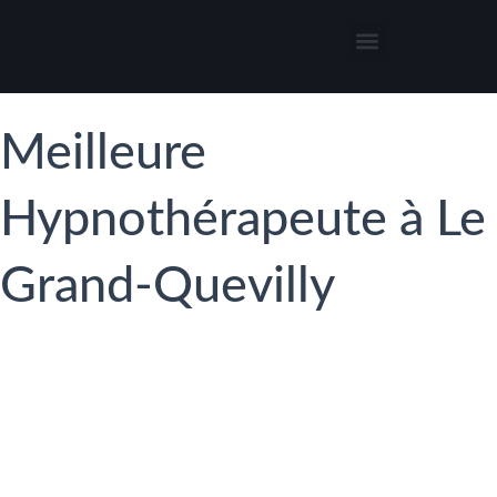
Thérapies par l’hypnose
Hypnothérapeute autour de moi
Meilleure
Hypnothérapeute à Le
Grand-Quevilly