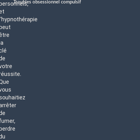
Troubles obsessionnel compulsif
personnels,
et
l’hypnothérapie
peut
être
la
clé
de
votre
réussite.
Que
vous
souhaitiez
arrêter
de
fumer,
perdre
du