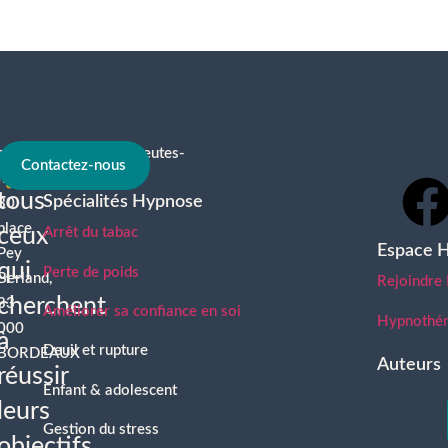
contact@hypnotherapeutes-
À
Contactez-nous
france.com
tous
Spécialités Hypnose
30
place
ceux
Arrêt du tabac
Espace 
Pey
qui
Perte de poids
Berland,
Rejoindre
cherchent
33
Améliorer sa confiance en soi
Hypnothéra
000
à
Deuil et rupture
BORDEAUX
Auteurs
réussir
Enfant & adolescent
leurs
Gestion du stress
objectifs