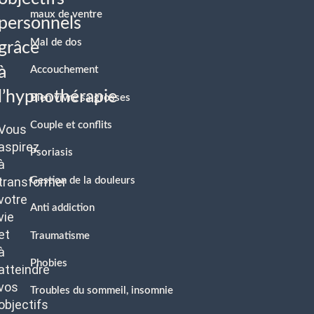
maux de ventre
personnels
Mal de dos
grâce
à
Accouchement
l’hypnothérapie
Bien vivre sa grosses
Couple et conflits
Vous
aspirez
Psoriasis
à
transformer
Gestion de la douleurs
votre
Anti addiction
vie
et
Traumatisme
à
Phobies
atteindre
vos
Troubles du sommeil, insomnie
objectifs