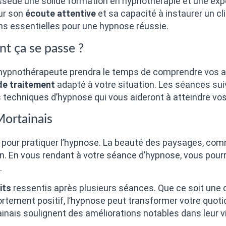
sède une solide formation en hypnothérapie et une expé
our son
écoute attentive
et sa capacité à instaurer un c
ions essentielles pour une hypnose réussie.
t ça se passe ?
e hypnothérapeute prendra le temps de comprendre vos a
de traitement
adapté à votre situation. Les séances su
 techniques d’hypnose qui vous aideront à atteindre vos
Mortainais
l pour pratiquer l’hypnose. La beauté des paysages, co
ion. En vous rendant à votre séance d’hypnose, vous pour
.
its
ressentis après plusieurs séances. Que ce soit une d
ement positif, l’hypnose peut transformer votre quoti
nais soulignent des améliorations notables dans leur vi