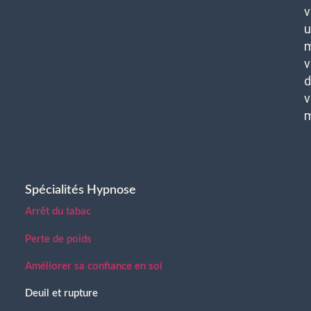
v
u
m
v
d
v
Spécialités Hypnose
Arrêt du tabac
Perte de poids
Améliorer sa confiance en soi
Deuil et rupture