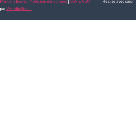
|
|
Réalisé avec cœur
Mentions légales
Protection des données
CGV & CGU
par
WebtribeStudio