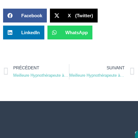
Facebook
X (Twitter)
LinkedIn
WhatsApp
PRÉCÉDENT
SUIVANT
Meilleure Hypnothérapeute à Maurepas
Meilleure Hypnothérapeute à Étampes
c