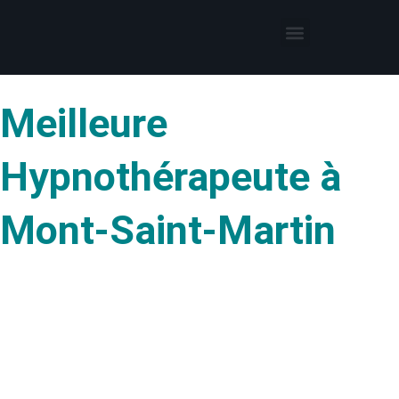
Thérapies par l’hypnose
Hypnothérapeute autour de moi
Meilleure
Hypnothérapeute à
Mont-Saint-Martin