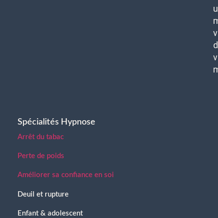
u
m
v
d
v
Spécialités Hypnose
Arrêt du tabac
Perte de poids
Améliorer sa confiance en soi
Deuil et rupture
Enfant & adolescent