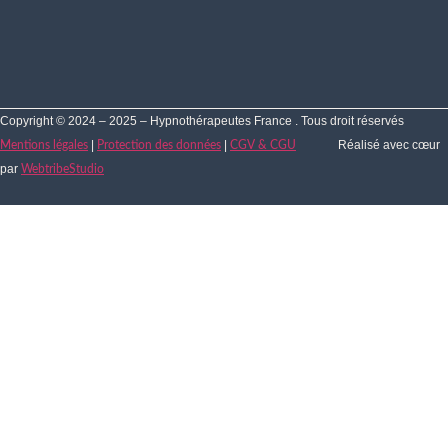
Copyright © 2024 – 2025 – Hypnothérapeutes France . Tous droit réservés
|
|
Réalisé avec cœur
Mentions légales
Protection des données
CGV & CGU
par
WebtribeStudio