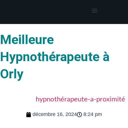
Thérapies par l’hypnose
Hypnothérapeute autour de moi
Meilleure
Hypnothérapeute à
Orly
hypnothérapeute-a-proximité
décembre 16, 2024
8:24 pm