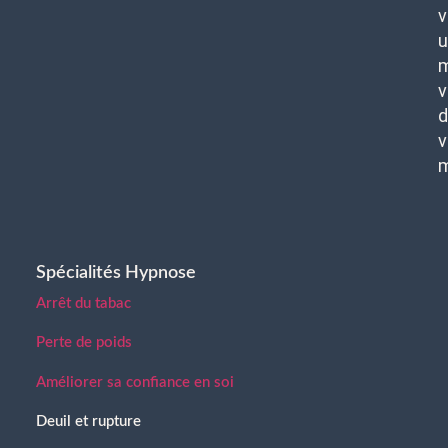
v
u
m
v
d
v
Spécialités Hypnose
Arrêt du tabac
Perte de poids
Améliorer sa confiance en soi
Deuil et rupture