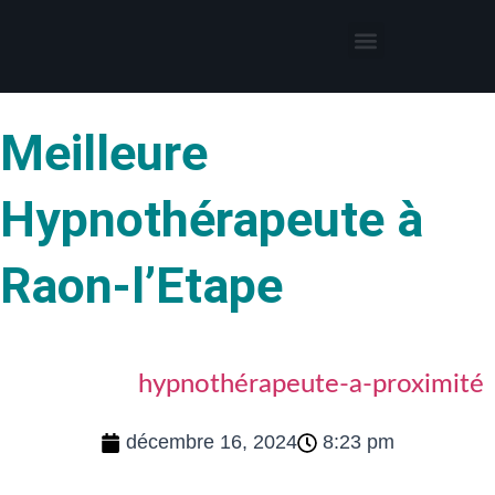
Thérapies par l’hypnose
Hypnothérapeute autour de moi
Meilleure
Hypnothérapeute à
Raon-l’Etape
hypnothérapeute-a-proximité
décembre 16, 2024
8:23 pm