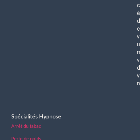
c
é
d
c
v
u
m
v
d
v
Spécialités Hypnose
Arrêt du tabac
Perte de poids