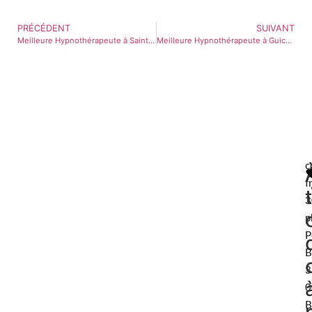
PRÉCÉDENT
SUIVANT
Meilleure Hypnothérapeute à Sainte-Maure-de-Touraine
Meilleure Hypnothérapeute à Guichen
c
f
3
p
P
B
3
0