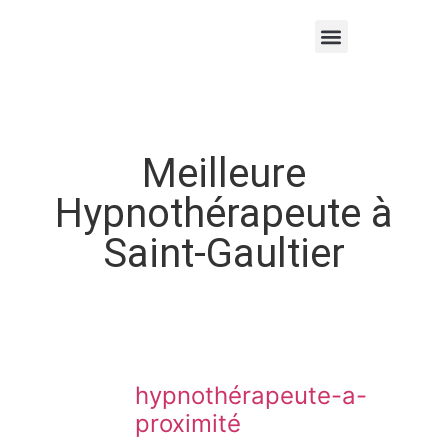
Thérapies par l’hypnose
Hypnothérapeute autour de moi
Meilleure
Hypnothérapeute à
Saint-Gaultier
hypnothérapeute-a-
proximité