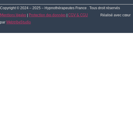
Copyright © 2024 – 2025 – Hypnothérapeutes France . Tous droit réservés
|
|
Réalisé avec cœur
Mentions légales
Protection des données
CGV & CGU
par
WebtribeStudio