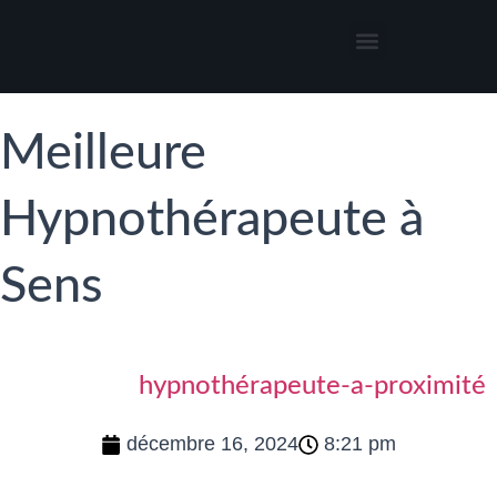
Thérapies par l’hypnose
Hypnothérapeute autour de moi
Meilleure
Hypnothérapeute à
Sens
hypnothérapeute-a-proximité
décembre 16, 2024
8:21 pm