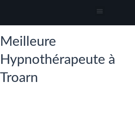
Thérapies par l’hypnose
Hypnothérapeute autour de moi
Meilleure
Hypnothérapeute à
Troarn