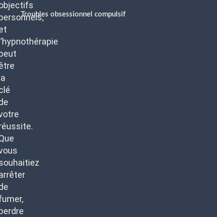
objectifs
Troubles obsessionnel compulsif
personnels,
et
l’hypnothérapie
peut
être
la
clé
de
votre
réussite.
Que
vous
souhaitiez
arrêter
de
fumer,
perdre