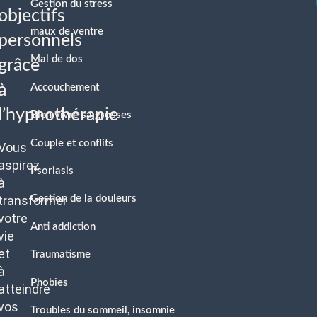
Gestion du stress
objectifs
maux de ventre
personnels
Mal de dos
grâce
à
Accouchement
l’hypnothérapie
Bien vivre sa grosses
Couple et conflits
Vous
aspirez
Psoriasis
à
transformer
Gestion de la douleurs
votre
Anti addiction
vie
et
Traumatisme
à
Phobies
atteindre
vos
Troubles du sommeil, insomnie