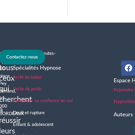
contact@hypnotherapeutes-
À
Contactez-nous
france.com
tous
Spécialités Hypnose
30
place
ceux
Arrêt du tabac
Espace 
Pey
qui
Perte de poids
Rejoindre
Berland,
cherchent
33
Améliorer sa confiance en soi
Hypnothéra
000
à
Deuil et rupture
BORDEAUX
Auteurs
réussir
Enfant & adolescent
leurs