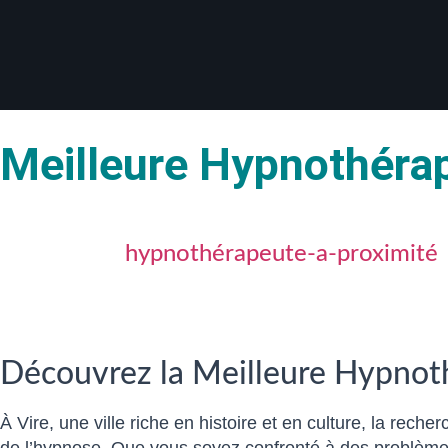
Meilleure Hypnothérap
hypnothérapeute-a-proximité
Découvrez la Meilleure Hypnoth
À Vire, une ville riche en histoire et en culture, la rec
de l’hypnose. Que vous soyez confronté à des problèmes 