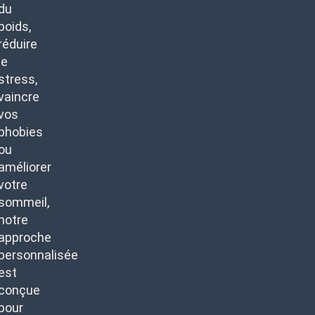
du
poids,
réduire
le
stress,
vaincre
vos
phobies
ou
améliorer
votre
sommeil,
notre
approche
personnalisée
est
conçue
pour