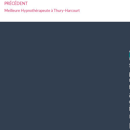
PRÉCÉDENT
Meilleure Hypnothérapeute à Thury-Harcourt