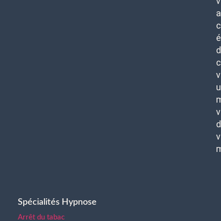
v
c
é
d
c
v
u
m
v
d
v
Spécialités Hypnose
Arrêt du tabac