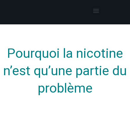
Thérapies par l’hypnose
Hypnothérapeute autour de moi
Pourquoi la nicotine
n’est qu’une partie du
problème