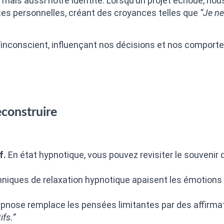
mais aussi notre identité. Lorsqu’un projet échoue, nou
s personnelles, créant des croyances telles que
“Je ne
’inconscient, influençant nos décisions et nos comport
construire
f.
En état hypnotique, vous pouvez revisiter le souvenir 
niques de relaxation hypnotique apaisent les émotions 
ypnose remplace les pensées limitantes par des affirma
fs.”