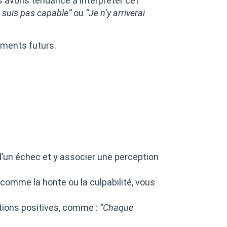
s avons tendance à interpréter cet
 suis pas capable”
ou
“Je n’y arriverai
ements futurs.
d’un échec et y associer une perception
comme la honte ou la culpabilité, vous
tions positives, comme :
“Chaque