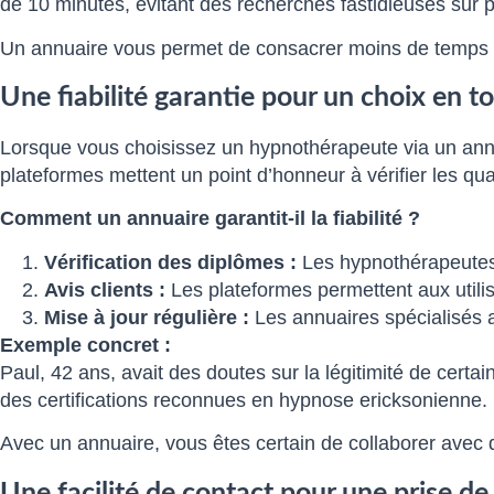
de 10 minutes, évitant des recherches fastidieuses sur pl
Un annuaire vous permet de consacrer moins de temps à 
Une fiabilité garantie pour un choix en t
Lorsque vous choisissez un hypnothérapeute via un annuair
plateformes mettent un point d’honneur à vérifier les qual
Comment un annuaire garantit-il la fiabilité ?
Vérification des diplômes :
Les hypnothérapeutes l
Avis clients :
Les plateformes permettent aux utilis
Mise à jour régulière :
Les annuaires spécialisés ac
Exemple concret :
Paul, 42 ans, avait des doutes sur la légitimité de certai
des certifications reconnues en hypnose ericksonienne.
Avec un annuaire, vous êtes certain de collaborer avec d
Une facilité de contact pour une prise de