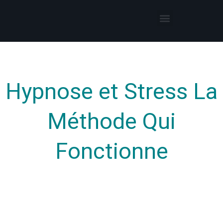
Thérapies par l’hypnose
Hypnothérapeute autour de moi
Hypnose et Stress La
Méthode Qui
Fonctionne