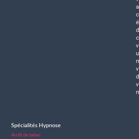
c
é
d
c
v
u
m
v
d
v
Spécialités Hypnose
Arrêt du tabac