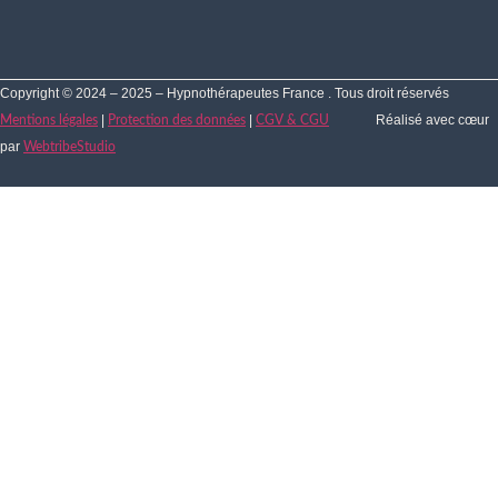
Copyright © 2024 – 2025 – Hypnothérapeutes France . Tous droit réservés
|
|
Réalisé avec cœur
Mentions légales
Protection des données
CGV & CGU
par
WebtribeStudio