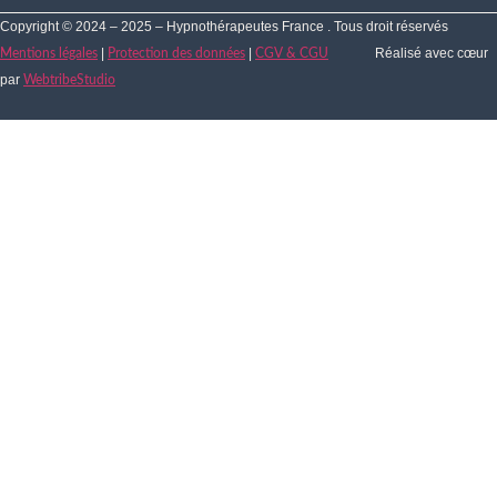
Copyright © 2024 – 2025 – Hypnothérapeutes France . Tous droit réservés
|
|
Réalisé avec cœur
Mentions légales
Protection des données
CGV & CGU
par
WebtribeStudio