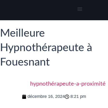
Thérapies par l’hypnose
Hypnothérapeute autour de moi
Meilleure
Hypnothérapeute à
Fouesnant
hypnothérapeute-a-proximité
décembre 16, 2024
8:21 pm