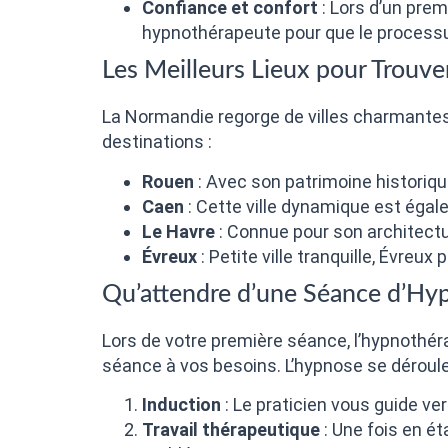
Confiance et confort
: Lors d’un premi
hypnothérapeute pour que le processu
Les Meilleurs Lieux pour Trou
La Normandie regorge de villes charmantes
destinations :
Rouen
: Avec son patrimoine historiqu
Caen
: Cette ville dynamique est éga
Le Havre
: Connue pour son architectu
Évreux
: Petite ville tranquille, Évr
Qu’attendre d’une Séance d’Hy
Lors de votre première séance, l’hypnothéra
séance à vos besoins. L’hypnose se déroul
Induction
: Le praticien vous guide ve
Travail thérapeutique
: Une fois en é