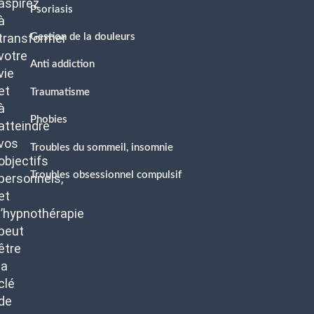
aspirez
Psoriasis
à
transformer
Gestion de la douleurs
votre
Anti addiction
vie
et
Traumatisme
à
Phobies
atteindre
vos
Troubles du sommeil, insomnie
objectifs
Troubles obsessionnel compulsif
personnels,
et
l’hypnothérapie
peut
être
la
clé
de