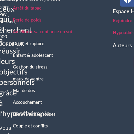
place
ceux
Arrêt du tabac
Espace 
Pey
qui
Perte de poids
Rejoindre
Berland,
cherchent
33
Améliorer sa confiance en soi
Hypnothéra
000
à
Deuil et rupture
BORDEAUX
Auteurs
réussir
Enfant & adolescent
leurs
Gestion du stress
objectifs
maux de ventre
personnels
Mal de dos
grâce
à
Accouchement
l’hypnothérapie
Bien vivre sa grosses
Couple et conflits
Vous